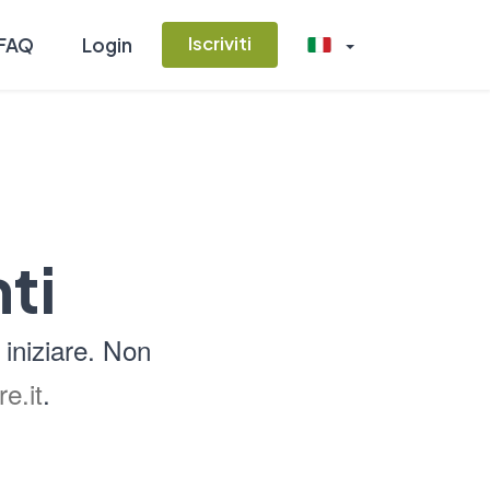
Iscriviti
FAQ
Login
ti
 iniziare. Non
e.it
.