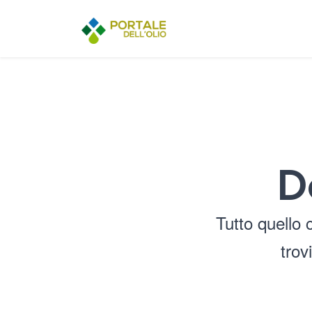
D
Tutto quello 
trov