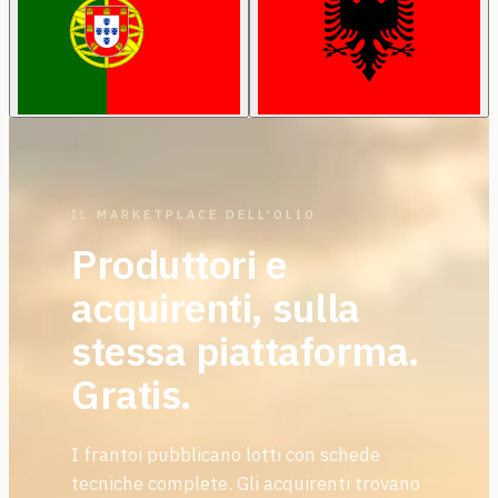
IL MARKETPLACE DELL'OLIO
Produttori e
acquirenti, sulla
stessa piattaforma.
Gratis.
I frantoi pubblicano lotti con schede
tecniche complete. Gli acquirenti trovano